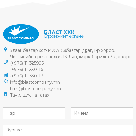
БЛАСТ ХХК
Бүтээмжийг өсгөнө
Улаанбаатар хот-14253, Сүхбаатар дүүрэг, 1-р хороо,
Чингисийн өргөн чөлөө-13 Ландмарк барилга 3 давхарт
(+976) 11-325995;
(+976) 11-330116
(+976) 11-330117
info@blastcompany.mn;
hrm@blastcompany.mn
Танилцуулга татах