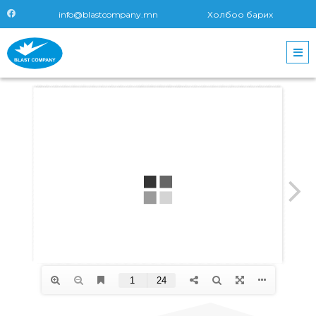
info@blastcompany.mn
Холбоо барих