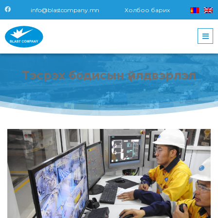
info@blastcompany.mn
Холбоо барих
Тэсрэх
бодисын
үйлдвэрлэл