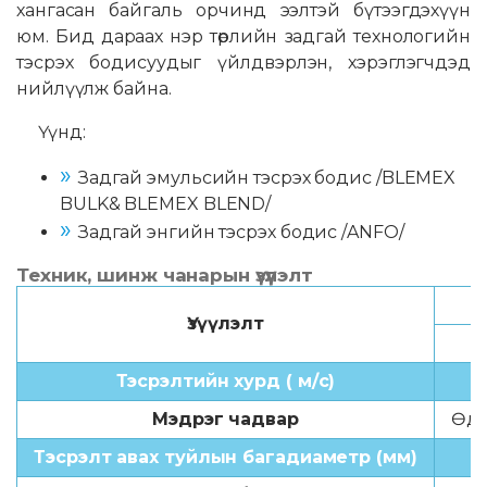
хангасан байгаль орчинд ээлтэй бүтээгдэхүүн
юм. Бид дараах нэр төрлийн задгай технологийн
тэсрэх бодисуудыг үйлдвэрлэн, хэрэглэгчдэд
нийлүүлж байна.
Үүнд:
Задгай эмульсийн тэсрэх бодис /BLEMEX
BULK& BLEMEX BLEND/
Задгай энгийн тэсрэх бодис /ANFO/
Техник, шинж чанарын үзүүлэлт
Үзүүлэлт
Тэсрэлтийн хурд ( м/с)
Мэдрэг чадвар
Өдө
Тэсрэлт авах туйлын багадиаметр (мм)