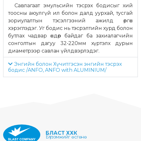
Савлагаат эмульсийн тэсрэх бодисыг хий
тоосны аюулгүй ил болон далд уурхай, тусгай
зориулалтын тэсэлгээний ажилд өргөн
хэрэглэдэг. Уг бодис нь тэсрэлтийн хурд болон
бутлах чадвар өндөр байдаг ба захиалагчийн
сонголтын дагуу 32-220мм хүртэлх дурын
диаметрээр савлан үйлдвэрлэдэг.
Энгийн болон Хүчитгэсэн энгийн тэсрэх
бодис /ANFO, ANFO with ALUMINIUM/
БЛАСТ ХХК
Бүтээмжийг өсгөнө