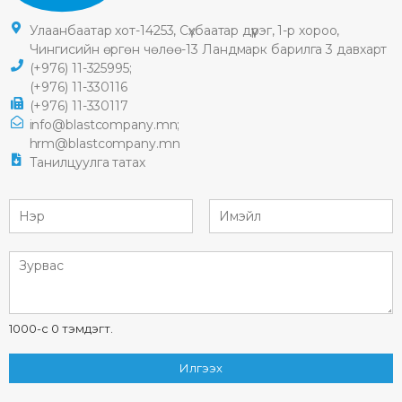
Улаанбаатар хот-14253, Сүхбаатар дүүрэг, 1-р хороо,
Чингисийн өргөн чөлөө-13 Ландмарк барилга 3 давхарт
(+976) 11-325995;
(+976) 11-330116
(+976) 11-330117
info@blastcompany.mn;
hrm@blastcompany.mn
Танилцуулга татах
1000-с 0 тэмдэгт.
Илгээх