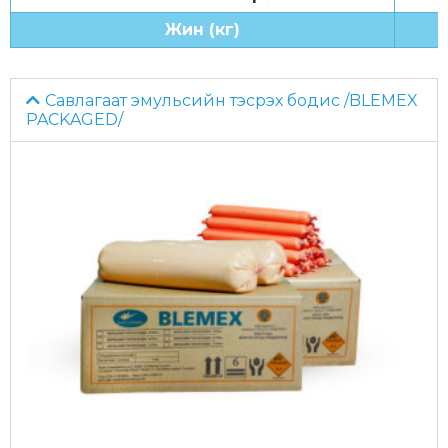
Жин (кг)
Савлагаат эмульсийн тэсрэх бодис /BLEMEX
PACKAGED/