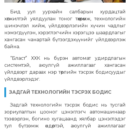
Бид уул уурхайн салбарын хурдацтай
хөгжилтэй уялдуулан тоног төхөөрөмж, технологийн
шинэчлэл хийж, үйлдвэрлэлийн хүчин чадлыг
нэмэгдүүлэн, хэрэглэгчийн хэрэгцээ шаардлагыг
хангасан чанартай бүтээгдэхүүнийг үйлдвэрлэж
байна.
“Бласт” ХХК нь бүрэн автомат удирдлагын
системтэй, аюулгүй ажиллагааг хангасан
үйлдвэрт дараах нэр төрлийн тэсрэх бодисуудыг
үйлдвэрлэдэг.
ЗАДГАЙ ТЕХНОЛОГИЙН ТЭСРЭХ БОДИС
Задгай технологийн тэсрэх бодис нь тусгай
зориулалтын цооног цэнэглэгч автомашинаар
тээвэрлэн, богино хугацаанд хялбар цэнэглэдэг
тул бүтээмж өндөртэй, аюулгүй ажиллагааг