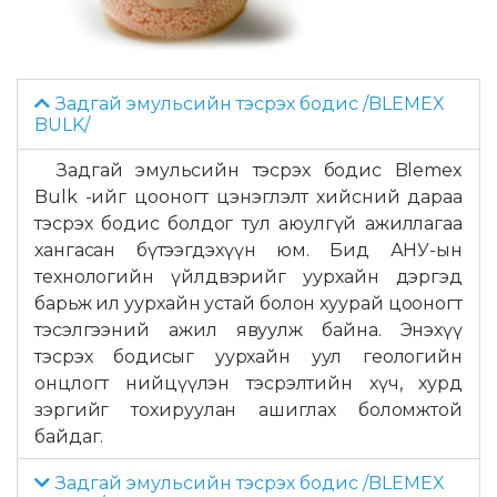
Задгай эмульсийн тэсрэх бодис /BLEMEX
BULK/
Задгай эмульсийн тэсрэх бодис Blemex
Bulk -ийг цооногт цэнэглэлт хийсний дараа
тэсрэх бодис болдог тул аюулгүй ажиллагаа
хангасан бүтээгдэхүүн юм. Бид АНУ-ын
технологийн үйлдвэрийг уурхайн дэргэд
барьж ил уурхайн устай болон хуурай цооногт
тэсэлгээний ажил явуулж байна. Энэхүү
тэсрэх бодисыг уурхайн уул геологийн
онцлогт нийцүүлэн тэсрэлтийн хүч, хурд
зэргийг тохируулан ашиглах боломжтой
байдаг.
Задгай эмульсийн тэсрэх бодис /BLEMEX