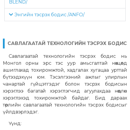
BLEND/
Энгийн тэсрэх бодис /ANFO/
САВЛАГААТАЙ ТЕХНОЛОГИЙН ТЭСРЭХ БОДИС
Савлагаатай технологийн тэсрэх бодис нь
Монгол орны эрс тэс уур амьсгалтай нөхцөлд
ашиглахад тохиромжтой, хадгалах хугацаа урттай
бүтээдэхүүн юм. Тэсэлгээний ажлыг улирлын
чанартай гүйцэтгэдэг болон тэсрэх бодисын
хэрэглээ багатай хэрэглэгчид агуулахдаа нөөцлөн
хэрэглэхэд тохиромжтой байдаг. Бид дараах
төрлийн савлагаатай технологийн тэсрэх бодисыг
үйлдвэрлэдэг.
Үүнд: