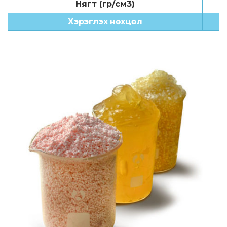
Нягт (гр/см3)
Хэрэглэх нөхцөл