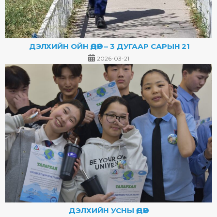
ДЭЛХИЙН ОЙН ӨДӨР – 3 ДУГААР САРЫН 21
2026-03-21
ДЭЛХИЙН УСНЫ ӨДӨР