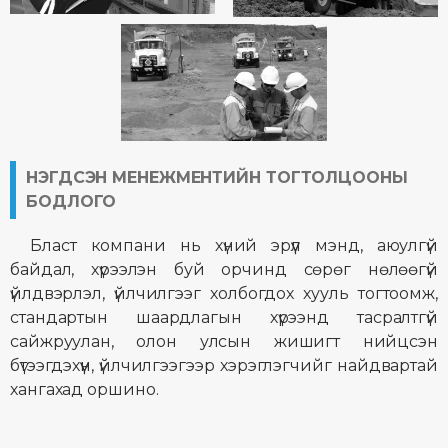
НЭГДСЭН МЕНЕЖМЕНТИЙН ТОГТОЛЦООНЫ
БОДЛОГО
Бласт компани нь хүний эрүүл мэнд, аюулгүй
байдал, хүрээлэн буй орчинд сөрөг нөлөөгүй
үйлдвэрлэл, үйлчилгээг холбогдох хууль тогтоомж,
стандартын шаардлагын хүрээнд тасралтгүй
сайжруулан, олон улсын жишигт нийцсэн
бүтээгдэхүүн, үйлчилгээгээр хэрэглэгчийг найдвартай
хангахад оршино.