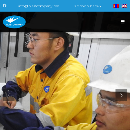
info@blastcompany.mn
Холбоо барих