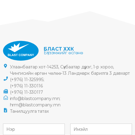
БЛАСТ ХХК
Бүтээмжийг өсгөнө
Улаанбаатар хот-14253, Сүхбаатар дүүрэг, 1-р хороо,
Чингисийн өргөн чөлөө-13 Ландмарк барилга 3 давхарт
(+976) 11-325995;
(+976) 11-330116
(+976) 11-330117
info@blastcompany.mn;
hrm@blastcompany.mn
Танилцуулга татах