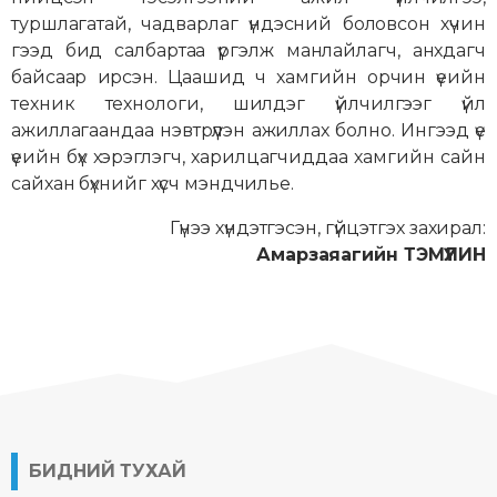
туршлагатай, чадварлаг үндэсний боловсон хүчин
гээд бид салбартаа үргэлж манлайлагч, анхдагч
байсаар ирсэн. Цаашид ч хамгийн орчин үеийн
техник технологи, шилдэг үйлчилгээг үйл
ажиллагаандаа нэвтрүүлэн ажиллах болно. Ингээд үе
үеийн бүх хэрэглэгч, харилцагчиддаа хамгийн сайн
сайхан бүхнийг хүсч мэндчилье.
Гүнээ хүндэтгэсэн, гүйцэтгэх захирал:
Амарзаяагийн ТЭМҮҮЛИН
БИДНИЙ ТУХАЙ