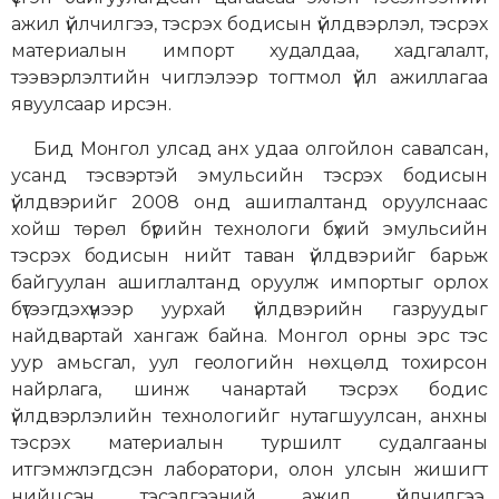
ажил үйлчилгээ, тэсрэх бодисын үйлдвэрлэл, тэсрэх
материалын импорт худалдаа, хадгалалт,
тээвэрлэлтийн чиглэлээр тогтмол үйл ажиллагаа
явуулсаар ирсэн.
Бид Монгол улсад анх удаа олгойлон савалсан,
усанд тэсвэртэй эмульсийн тэсрэх бодисын
үйлдвэрийг 2008 онд ашиглалтанд оруулснаас
хойш төрөл бүрийн технологи бүхий эмульсийн
тэсрэх бодисын нийт таван үйлдвэрийг барьж
байгуулан ашиглалтанд оруулж импортыг орлох
бүтээгдэхүүнээр уурхай үйлдвэрийн газруудыг
найдвартай хангаж байна. Монгол орны эрс тэс
уур амьсгал, уул геологийн нөхцөлд тохирсон
найрлага, шинж чанартай тэсрэх бодис
үйлдвэрлэлийн технологийг нутагшуулсан, анхны
тэсрэх материалын туршилт судалгааны
итгэмжлэгдсэн лаборатори, олон улсын жишигт
нийцсэн тэсэлгээний ажил үйлчилгээ,