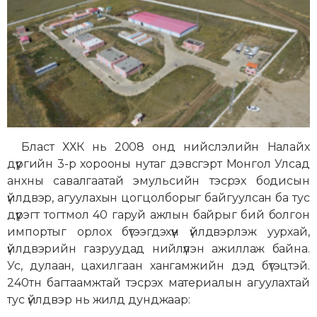
Бласт ХХК нь 2008 онд нийслэлийн Налайх
дүүргийн 3-р хорооны нутаг дэвсгэрт Монгол Улсад
анхны савалгаатай эмульсийн тэсрэх бодисын
үйлдвэр, агуулахын цогцолборыг байгуулсан ба тус
дүүрэгт тогтмол 40 гаруй ажлын байрыг бий болгон
импортыг орлох бүтээгдэхүүн үйлдвэрлэж уурхай,
үйлдвэрийн газруудад нийлүүлэн ажиллаж байна.
Ус, дулаан, цахилгаан хангамжийн дэд бүтэцтэй.
240тн багтаамжтай тэсрэх материалын агуулахтай
тус үйлдвэр нь жилд дунджаар: