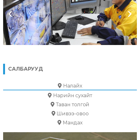
Тэсрэх бодисын үйлдвэрлэл
Дэлгэрэнгүй
САЛБАРУУД
Налайх
Нарийн сухайт
Таван толгой
Шивээ-овоо
Мандах