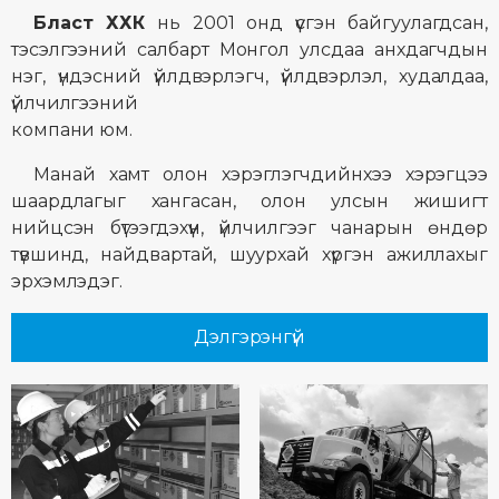
Бласт ХХК
нь 2001 онд үүсгэн байгуулагдсан,
тэсэлгээний салбарт Монгол улсдаа анхдагчдын
нэг, үндэсний үйлдвэрлэгч, үйлдвэрлэл, худалдаа,
үйлчилгээний
компани юм.
Манай хамт олон хэрэглэгчдийнхээ хэрэгцээ
шаардлагыг хангасан, олон улсын жишигт
нийцсэн бүтээгдэхүүн, үйлчилгээг чанарын өндөр
түвшинд, найдвартай, шуурхай хүргэн ажиллахыг
эрхэмлэдэг.
Дэлгэрэнгүй