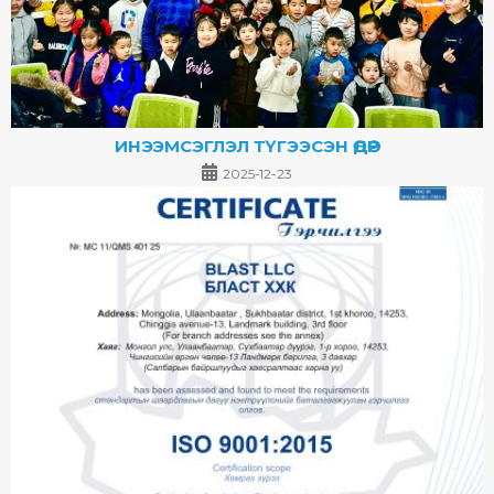
ИНЭЭМСЭГЛЭЛ ТҮГЭЭСЭН ӨДӨР
2025-12-23