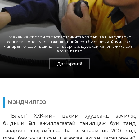
Манай хамт олон хэрэглэгчдийнхээ хэрэгцээ шаардлагыг
хангасан, олон улсын жишигт нийцсэн бүтээгдэхүүн, үйлчилгээг
Дэлгэрэнгүй
чанарын өндөр түвшинд, найдвартай, шуурхай хүргэн ажиллахыг
эрхэмлэдэг.
МЭНДЧИЛГЭЭ
“Бласт” ХХК-ийн цахим хуудсанд зочилж,
бидний үйл ажиллагаатай танилцаж буй танд
талархал илэрхийлье. Тус компани нь 2001 онд
үүсгэн байгуулагдсан цагаасаа эхлэн тэсэлгээний