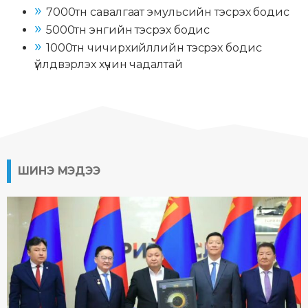
7000тн савалгаат эмульсийн тэсрэх бодис
5000тн энгийн тэсрэх бодис
1000тн чичирхийллийн тэсрэх бодис
үйлдвэрлэх хүчин чадалтай
ШИНЭ МЭДЭЭ