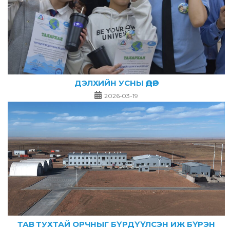
ДЭЛХИЙН УСНЫ ӨДӨР
2026-03-19
ТАВ ТУХТАЙ ОРЧНЫГ БҮРДҮҮЛСЭН ИЖ БҮРЭН