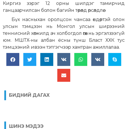
Киргиз зэрэг 12 орны шилдэг тамирчид
ганцаарчилсан болон багийн төрөлд өрсөлдлөө.
Бүх насныхан оролцсон чансаа өндөртэй олон
улсын тэмцээн нь Монгол улсын ширээний
теннисний хөгжилд ач холбогдол өгөх нь эргэлзээгүй
юм. МШТХ-ны албан ёсны түнш Бласт ХХК тус
тэмцээний ивээн тэтгэгчээр хамтран ажиллалаа.
БИДНИЙ ДАГАХ
ШИНЭ МЭДЭЭ