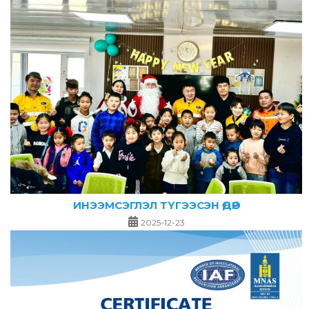
ИНЭЭМСЭГЛЭЛ ТҮГЭЭСЭН ӨДӨР
2025-12-23