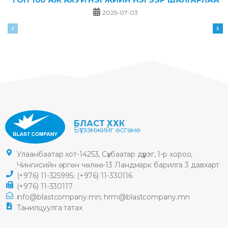
2025-07-03
БЛАСТ ХХК
Бүтээмжийг өсгөнө
Улаанбаатар хот-14253, Сүхбаатар дүүрэг, 1-р хороо,
Чингисийн өргөн чөлөө-13 Ландмарк барилга 3 давхарт
(+976) 11-325995;
(+976) 11-330116
(+976) 11-330117
info@blastcompany.mn;
hrm@blastcompany.mn
Танилцуулга татах