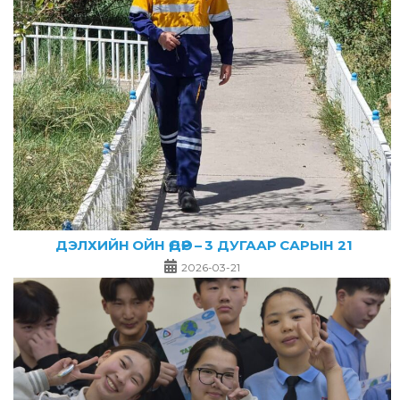
ДЭЛХИЙН ОЙН ӨДӨР – 3 ДУГААР САРЫН 21
2026-03-21