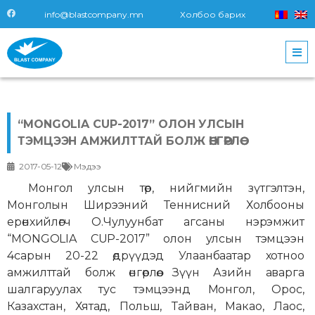
info@blastcompany.mn
Холбоо барих
“MONGOLIA CUP-2017” ОЛОН УЛСЫН
ТЭМЦЭЭН АМЖИЛТТАЙ БОЛЖ ӨНГӨРЛӨӨ
2017-05-12
Мэдээ
Монгол улсын төр, нийгмийн зүтгэлтэн,
Монголын Ширээний Теннисний Холбооны
ерөнхийлөгч О.Чулуунбат агсаны нэрэмжит
“MONGOLIA CUP-2017” олон улсын тэмцээн
4сарын 20-22 өдрүүдэд Улаанбаатар хотноо
амжилттай болж өнгөрлөө. Зүүн Азийн аварга
шалгаруулах тус тэмцээнд Монгол, Орос,
Казахстан, Хятад, Польш, Тайван, Макао, Лаос,