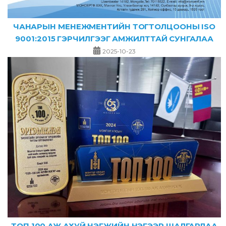
ЧАНАРЫН МЕНЕЖМЕНТИЙН ТОГТОЛЦООНЫ ISO
9001:2015 ГЭРЧИЛГЭЭГ АМЖИЛТТАЙ СУНГАЛАА
2025-10-23
ТОП 100 АЖ АХУЙ НЭГЖИЙН НЭГЭЭР ШАЛГАРЛАА