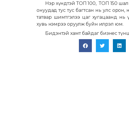
Нэр хүндтэй ТОП 100, ТОП 150 шалг
онуудад тус тус багтсан нь улс орон,
татвар шимтгэлээ цаг хугацаанд нь ү
хувь нэмрээ оруулж буйн илрэл юм.
Бидэнтэй хамт байдаг бизнес түнш