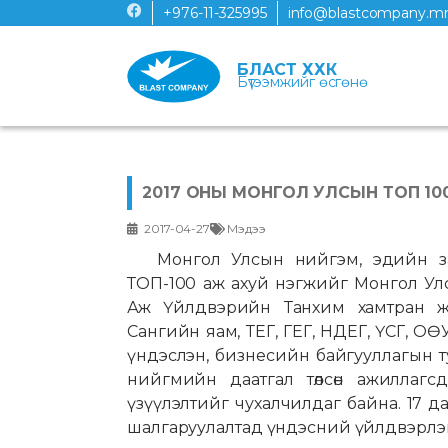
+976-11-325995
info@blastcompany.m
БЛАСТ ХХК
Бүтээмжийг өсгөнө
2017 ОНЫ МОНГОЛ УЛСЫН ТОП 1
2017-04-27
Мэдээ
Монгол Улсын нийгэм, эдийн з
ТОП-100 аж ахуй нэгжийг Монгол Ул
Аж Үйлдвэрийн Танхим хамтран жи
Сангийн яам, ТЕГ, ГЕГ, НДЕГ, ҮСГ, О
үндэслэн, бизнесийн байгууллагын ту
нийгмийн даатгал төлсөн ажиллагс
үзүүлэлтийг чухалчилдаг байна. 17 д
шалгаруулалтад үндэсний үйлдвэрлэг