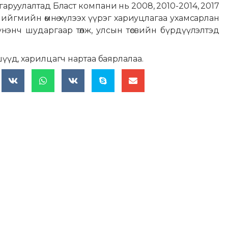
аруулалтад Бласт компани нь 2008, 2010-2014, 2017
 нийгмийн өмнө хүлээх үүрэг хариуцлагаа ухамсарлан
нэнч шударгаар төлж, улсын төсвийн бүрдүүлэлтэд
үүд, харилцагч нартаа баярлалаа.