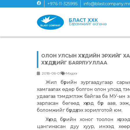
+976-11-325995
info@blastcompany.m
БЛАСТ ХХК
Бүтээмжийг өсгөнө
ОЛОН УЛСЫН ХҮҮХДИЙН ЭРХИЙГ 
ХҮҮХДҮҮДИЙГ БАЯРЛУУЛЛАА
2018-06-01
Мэдээ
Жил бүрийн зургаадугаар сары
хамгаалах өдөр болгон олон улсад тэ
удаагаа тэмдэглэж байгаа ба МУ-ын з
зарласан бөгөөд хүүхэд бүр аав, ээ
боломжийг бүрдүүлэх зорилготой юм.
Хүүхэд бүрийн хоног тоолон хүлэ
цангинасан дуу хуур, инээд хөөр