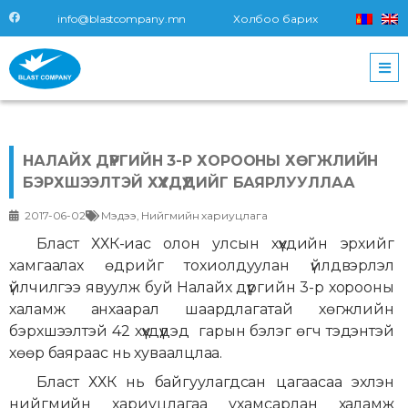
info@blastcompany.mn
Холбоо барих
НАЛАЙХ ДҮҮРГИЙН 3-Р ХОРООНЫ ХӨГЖЛИЙН
БЭРХШЭЭЛТЭЙ ХҮҮХДҮҮДИЙГ БАЯРЛУУЛЛАА
2017-06-02
Мэдээ
,
Нийгмийн хариуцлага
Бласт ХХК-иас олон улсын хүүхдийн эрхийг
хамгаалах өдрийг тохиолдуулан үйлдвэрлэл
үйлчилгээ явуулж буй Налайх дүүргийн 3-р хорооны
халамж анхаарал шаардлагатай хөгжлийн
бэрхшээлтэй 42 хүүхдүүдэд гарын бэлэг өгч тэдэнтэй
хөөр баяраас нь хуваалцлаа.
Бласт ХХК нь байгуулагдсан цагаасаа эхлэн
нийгмийн хариуцлагаа ухамсарлан халамж