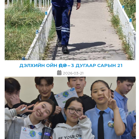
ДЭЛХИЙН ОЙН ӨДӨР – 3 ДУГААР САРЫН 21
2026-03-21