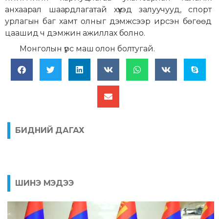
анхаарал шаардлагатай хүүхэд залуучууд, спорт
урлагын баг хамт олныг дэмжсээр ирсэн бөгөөд
цаашид ч дэмжин ажиллах болно.
Монголын үрс маш олон болтугай.
БИДНИЙ ДАГАХ
ШИНЭ МЭДЭЭ