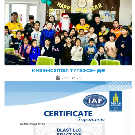
ИНЭЭМСЭГЛЭЛ ТҮГЭЭСЭН ӨДӨР
2025-12-23