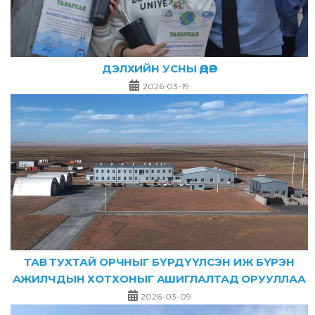
ДЭЛХИЙН УСНЫ ӨДӨР
2026-03-19
ТАВ ТУХТАЙ ОРЧНЫГ БҮРДҮҮЛСЭН ИЖ БҮРЭН
АЖИЛЧДЫН ХОТХОНЫГ АШИГЛАЛТАД ОРУУЛЛАА
2026-03-09