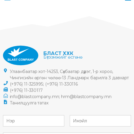
БЛАСТ ХХК
Бүтээмжийг өсгөнө
Улаанбаатар хот-14253, Сүхбаатар дүүрэг, 1-р хороо,
Чингисийн өргөн чөлөө-13 Ландмарк барилга 3 давхарт
(+976) 11-325995;
(+976) 11-330116
(+976) 11-330117
info@blastcompany.mn;
hrm@blastcompany.mn
Танилцуулга татах