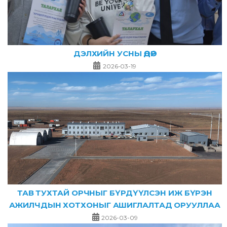
ДЭЛХИЙН УСНЫ ӨДӨР
2026-03-19
ТАВ ТУХТАЙ ОРЧНЫГ БҮРДҮҮЛСЭН ИЖ БҮРЭН
АЖИЛЧДЫН ХОТХОНЫГ АШИГЛАЛТАД ОРУУЛЛАА
2026-03-09