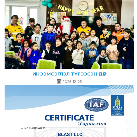
ИНЭЭМСЭГЛЭЛ ТҮГЭЭСЭН ӨДӨР
2025-12-23