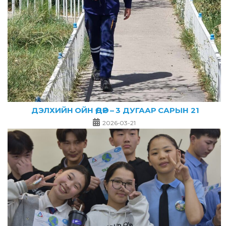
ДЭЛХИЙН ОЙН ӨДӨР – 3 ДУГААР САРЫН 21
2026-03-21