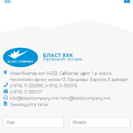
БЛАСТ ХХК
Бүтээмжийг өсгөнө
Улаанбаатар хот-14253, Сүхбаатар дүүрэг, 1-р хороо,
Чингисийн өргөн чөлөө-13 Ландмарк барилга 3 давхарт
(+976) 11-325995;
(+976) 11-330116
(+976) 11-330117
info@blastcompany.mn;
hrm@blastcompany.mn
Танилцуулга татах