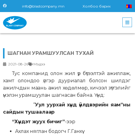
info@blastcompany.mn
Холбоо барих
ШАГНАН УРАМШУУЛСАН ТУХАЙ
2021-08-26
Мэдээ
Тус компанид олон жил үр бүтээлтэй ажиллаж,
хамт олондоо үлгэр дууриалал болсон шилдэг
ажилчдын маань ажил хөдөлмөр, хичээл зүтгэлийг
үнэлэн урамшуулан шагнасан байна. Үүнд:
“
Уул уурхай хүнд үйлдвэрийн яам”ны
сайдын тушаалаар
“Хүндэт жуух бичиг”
-ээр
Ахлах няглан бодогч Г.Ганхүү