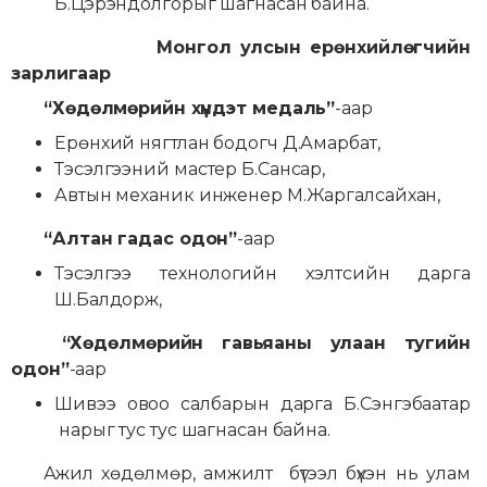
Б.Цэрэндолгорыг шагнасан байна.
Монгол улсын
ерөнхийлөгчийн
зарлигаар
“Хөдөлмөрийн хүндэт медаль”
-аар
Ерөнхий нягтлан бодогч Д.Амарбат,
Тэсэлгээний мастер Б.Сансар,
Автын механик инженер М.Жаргалсайхан,
“Алтан гадас одон”
-аар
Тэсэлгээ технологийн хэлтсийн дарга
Ш.Балдорж,
“Хөдөлмөрийн гавьяаны улаан тугийн
одон”
-аар
Шивээ овоо салбарын дарга Б.Сэнгэбаатар
нарыг тус тус шагнасан байна.
Ажил хөдөлмөр, амжилт бүтээл бүхэн нь улам