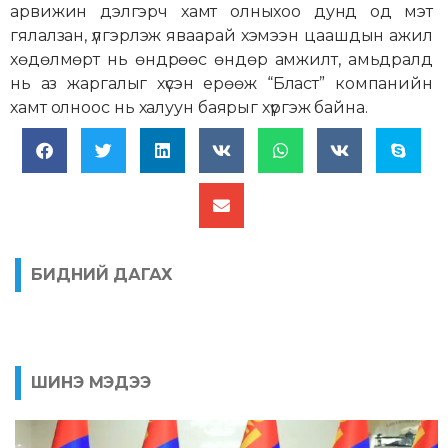
арвижин дэлгэрч хамт олныхоо дунд од мэт
гялалзан, үлгэрлэж яваарай хэмээн цаашдын ажил
хөдөлмөрт нь өндрөөс өндөр амжилт, амьдралд
нь аз жаргалыг хүсэн ерөөж “Бласт” компанийн
хамт олноос нь халуун баярыг хүргэж байна.
БИДНИЙ ДАГАХ
ШИНЭ МЭДЭЭ