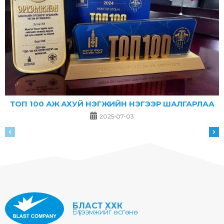
ТОП 100 АЖ АХУЙ НЭГЖИЙН НЭГЭЭР ШАЛГАРЛАА
2025-07-03
БЛАСТ ХХК
Бүтээмжийг өсгөнө