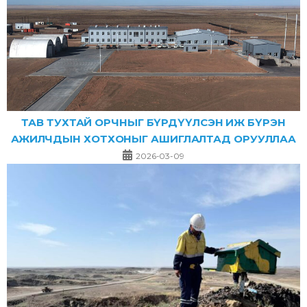
ТАВ ТУХТАЙ ОРЧНЫГ БҮРДҮҮЛСЭН ИЖ БҮРЭН
АЖИЛЧДЫН ХОТХОНЫГ АШИГЛАЛТАД ОРУУЛЛАА
2026-03-09