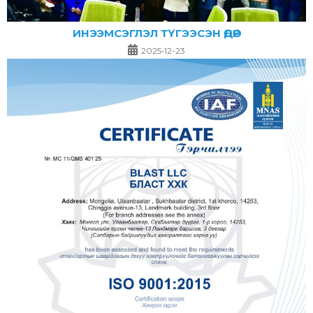
ИНЭЭМСЭГЛЭЛ ТҮГЭЭСЭН ӨДӨР
2025-12-23