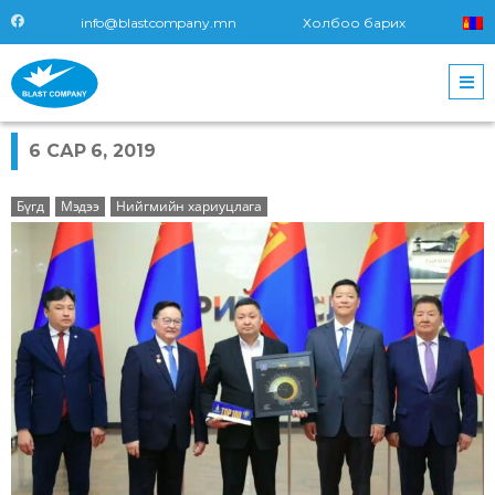
info@blastcompany.mn
Холбоо барих
6 САР 6, 2019
Бүгд
Мэдээ
Нийгмийн хариуцлага