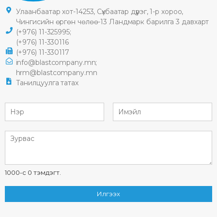
Улаанбаатар хот-14253, Сүхбаатар дүүрэг, 1-р хороо,
Чингисийн өргөн чөлөө-13 Ландмарк барилга 3 давхарт
(+976) 11-325995;
(+976) 11-330116
(+976) 11-330117
info@blastcompany.mn;
hrm@blastcompany.mn
Танилцуулга татах
1000-с 0 тэмдэгт.
Илгээх