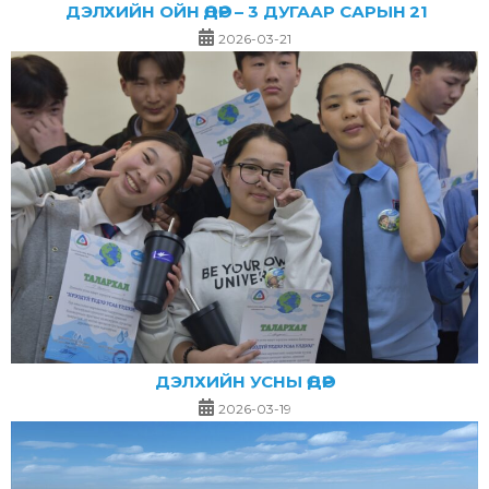
ДЭЛХИЙН ОЙН ӨДӨР – 3 ДУГААР САРЫН 21
2026-03-21
ДЭЛХИЙН УСНЫ ӨДӨР
2026-03-19