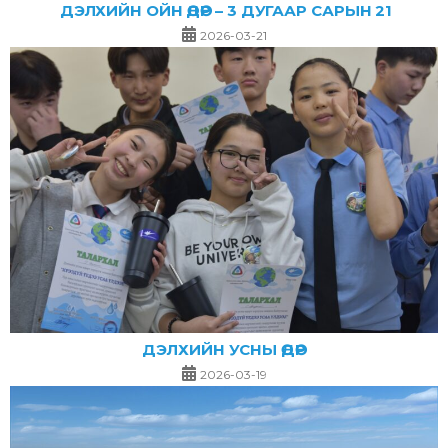
ДЭЛХИЙН ОЙН ӨДӨР – 3 ДУГААР САРЫН 21
2026-03-21
ДЭЛХИЙН УСНЫ ӨДӨР
2026-03-19