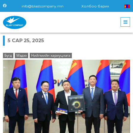
info@blastcompany.mn
Холбоо барих
5 САР 25, 2025
Бүгд
Мэдээ
Нийгмийн хариуцлага