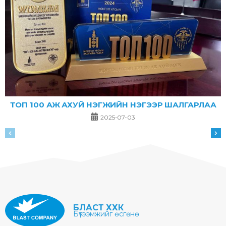
ТОП 100 АЖ АХУЙ НЭГЖИЙН НЭГЭЭР ШАЛГАРЛАА
2025-07-03
БЛАСТ ХХК
Бүтээмжийг өсгөнө