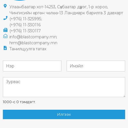
Улаанбаатар хот-14253, Сүхбаатар дүүрэг, 1-р хороо,
Чингисийн өргөн чөлөө-13 Ландмарк барилга 3 давхарт
(+976) 11-325995;
(+976) 11-330116
(+976) 11-330117
info@blastcompany.mn;
hrm@blastcompany.mn
Танилцуулга татах
1000-с 0 тэмдэгт.
Илгээх