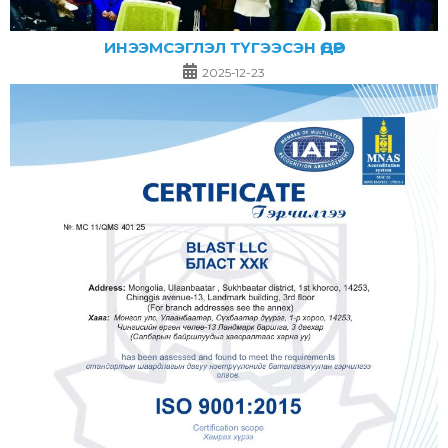
ИНЭЭМСЭГЛЭЛ ТҮГЭЭСЭН ӨДӨР
2025-12-23