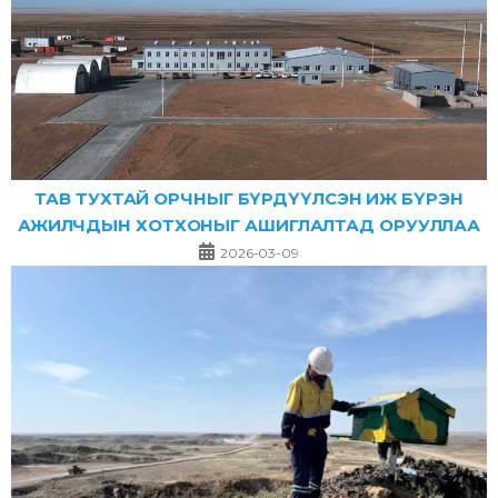
ТАВ ТУХТАЙ ОРЧНЫГ БҮРДҮҮЛСЭН ИЖ БҮРЭН
АЖИЛЧДЫН ХОТХОНЫГ АШИГЛАЛТАД ОРУУЛЛАА
2026-03-09